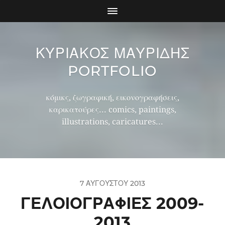
ΚΥΡΙΑΚΟΣ ΜΑΥΡΙΔΗΣ
PORTFOLIO
κόμικς, ζωγραφική, εικονογραφήσεις,
καρικατούρες... comics, paintings,
illustrations, caricatures...
7 ΑΥΓΟΎΣΤΟΥ 2013
ΓΕΛΟΙΟΓΡΑΦΊΕΣ 2009-
2013