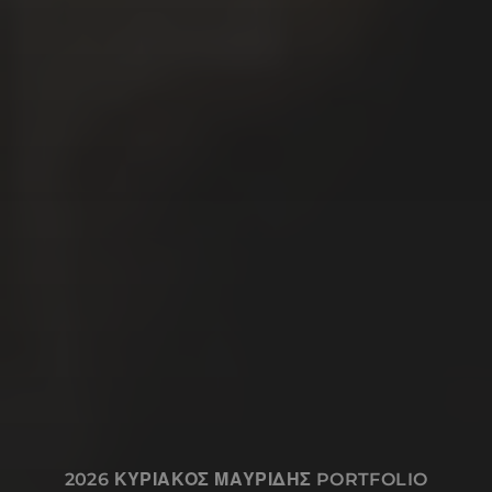
Δουλεύω, επίσης, σε ζωγραφική,
εικονογραφήσεις, καρικατούρες /
γελοιογραφίες, σχέδια και animations.
My name is Kyriakos Mauridis. I like to
write and draw stories using comics. I,
also, work with painting, illustrations,
caricatures / cartoons, drawings and
animations.
Ποιος είμαι
Χρήσιμες Πληροφορίες
Επικοινωνία
2026
ΚΥΡΙΑΚΟΣ ΜΑΥΡΙΔΗΣ PORTFOLIO