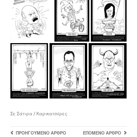
Σε
Σάτιρα / Καρικατούρες
ΠΡΟΗΓΟΎΜΕΝΟ
ΆΡΘΡΟ
ΕΠΌΜΕΝΟ
ΆΡΘΡΟ