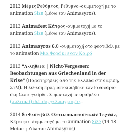
2013
Μέρες Ρεθύμνου
, Ρέθυμνο -συμμετοχή με το
animation
Size
(μέσω του Animasyros).
2013
Animafest Κύπρος
-συμμετοχή με το
animation
Size
(μέσω του Animasyros).
2013
Animasyros 6.
0 -συμμετοχή στο φεστιβάλ με
το animation
Μια Φορά κι έναν Καιρό
2013
“Α-λήθεια | Nicht-Vergessen:
Beobachtungen aus Griechenland in der
Krise”
(Παρατηρήσεις από την Ελλάδα στην κρίση,
ΣτΜ). Η έκθεση πραγματοποιήθηκε τον Ιανουάριο
στη Στουτγκάρδη. Συμμετοχή με ορισμένα
(πολιτικά) σκίτσα, γελοιογραφίες
.
2014
8ο Φεστιβάλ Οπτικοακουαστικών Τεχνώ
ν,
Κέρκυρα -συμμετοχή με το animation
Size
(14-18
Μαΐου -μέσω του Animasyros)