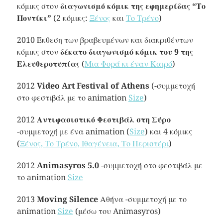
κόμικς στον
διαγωνισμό κόμικ της εφημερίδας “Το
Ποντίκι”
(2 κόμικς:
Ξένος
και
Το Τρένο
)
2010 Έκθεση των βραβευμένων και διακριθέντων
κόμικς στον
δέκατο διαγωνισμό κόμικ του 9 της
Ελευθεροτυπίας
(
Μια Φορά κι έναν Καιρό
)
2012
Video Art Festival of Athens
(-συμμετοχή
στο φεστιβάλ με το animation
Size
)
2012
Αντιφασιστικό Φεστιβάλ στη Σύρο
-συμμετοχή με ένα animation (
Size
) και 4 κόμικς
(
Ξένος, Το Τρένο, Ιθαγένεια, Το Περιστέρι
)
2012
Animasyros 5.0
-συμμετοχή στο φεστιβάλ με
το animation
Size
2013
Moving Silence
Αθήνα -συμμετοχή με το
animation
Size
(μέσω του Animasyros)