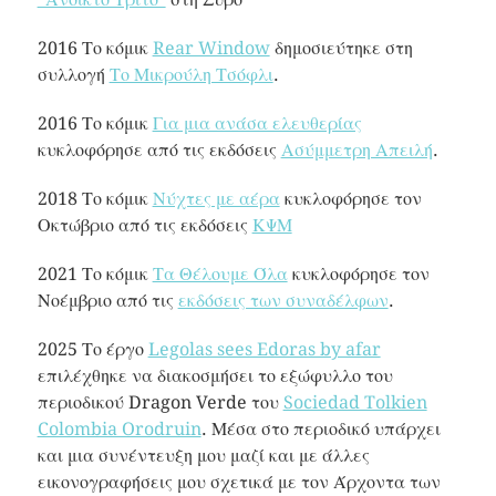
2016 Το κόμικ
Rear Window
δημοσιεύτηκε στη
συλλογή
Το Μικρούλη Τσόφλι
.
2016 Το κόμικ
Για μια ανάσα ελευθερίας
κυκλοφόρησε από τις εκδόσεις
Ασύμμετρη Απειλή
.
2018 Το κόμικ
Νύχτες με αέρα
κυκλοφόρησε τον
Οκτώβριο από τις εκδόσεις
ΚΨΜ
2021 Το κόμικ
Τα Θέλουμε Όλα
κυκλοφόρησε τον
Νοέμβριο από τις
εκδόσεις των συναδέλφων
.
2025 Το έργο
Legolas sees Edoras by afar
επιλέχθηκε να διακοσμήσει το εξώφυλλο του
περιοδικού Dragon Verde του
Sociedad Tolkien
Colombia Orodruin
. Μέσα στο περιοδικό υπάρχει
και μια συνέντευξη μου μαζί και με άλλες
εικονογραφήσεις μου σχετικά με τον Άρχοντα των