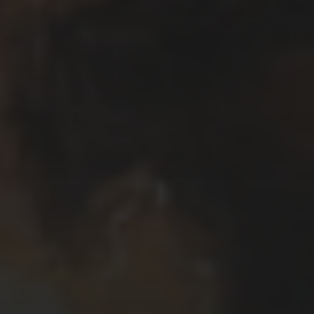
Το όνομα μου είναι Κυριάκος Μαυρίδης.
Μου αρέσει να γράφω και να σχεδιάζω
ιστορίες χρησιμοποιώντας κόμικς.
Δουλεύω, επίσης, σε ζωγραφική,
εικονογραφήσεις, καρικατούρες /