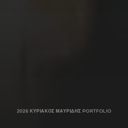
γελοιογραφίες, σχέδια και animations.
My name is Kyriakos Mauridis. I like to
write and draw stories using comics. I,
also, work with painting, illustrations,
caricatures / cartoons, drawings and
animations.
Ποιος είμαι
Χρήσιμες Πληροφορίες
Επικοινωνία
2026
ΚΥΡΙΑΚΟΣ ΜΑΥΡΙΔΗΣ PORTFOLIO