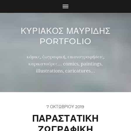
ΚΥΡΙΑΚΟΣ ΜΑΥΡΙΔΗΣ
PORTFOLIO
κόμικς, ζωγραφική, εικονογραφήσεις,
καρικατούρες... comics, paintings,
illustrations, caricatures...
7 ΟΚΤΩΒΡΊΟΥ 2019
ΠΑΡΑΣΤΑΤΙΚΉ
ΖΩΓΡΑΦΙΚΉ