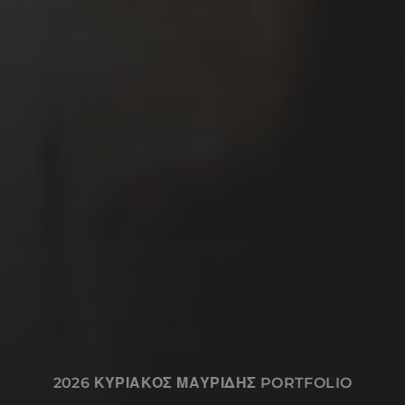
εικονογραφήσεις, καρικατούρες /
γελοιογραφίες, σχέδια και animations.
My name is Kyriakos Mauridis. I like to
write and draw stories using comics. I,
also, work with painting, illustrations,
caricatures / cartoons, drawings and
animations.
Ποιος είμαι
Χρήσιμες Πληροφορίες
Επικοινωνία
2026
ΚΥΡΙΑΚΟΣ ΜΑΥΡΙΔΗΣ PORTFOLIO