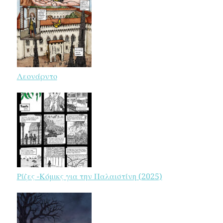
Λεονάρντο
Ρίζες -Κόμικς για την Παλαιστίνη (2025)