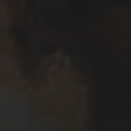
Το όνομα μου είναι Κυριάκος Μαυρίδης.
Μου αρέσει να γράφω και να σχεδιάζω
ιστορίες χρησιμοποιώντας κόμικς.
Δουλεύω, επίσης, σε ζωγραφική,
εικονογραφήσεις, καρικατούρες /
γελοιογραφίες, σχέδια και animations.
My name is Kyriakos Mauridis. I like to
write and draw stories using comics. I,
also, work with painting, illustrations,
caricatures / cartoons, drawings and